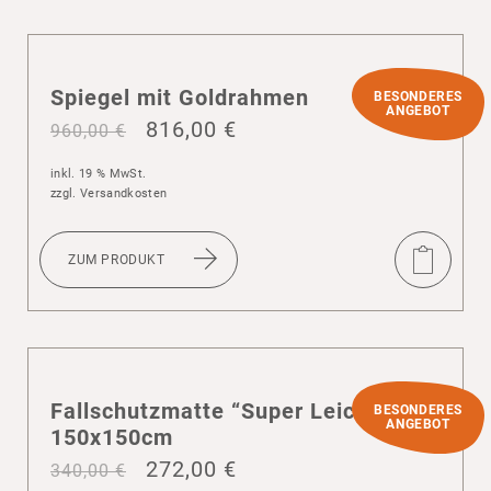
Spiegel mit Gold­rahmen
BESONDERES
ANGEBOT
816,00
€
960,00
€
inkl. 19 % MwSt.
zzgl.
Versandkosten
ZUM PRODUKT
Fall­schutz­matte “Super Leicht”
BESONDERES
ANGEBOT
150x150cm
272,00
€
340,00
€