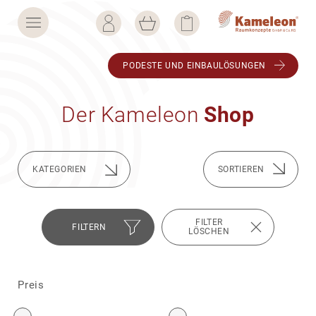
PODESTE UND EINBAU­LÖ­SUNGEN
Der Kame­leon
Shop
KATE­GO­RIEN
FILTER
FILTERN
LÖSCHEN
Preis