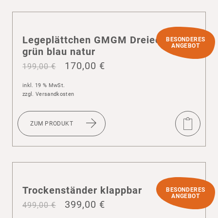
Lege­plätt­chen GMGM Drei­ecke
BESONDERES
ANGEBOT
grün blau natur
170,00
€
199,00
€
inkl. 19 % MwSt.
zzgl.
Versandkosten
ZUM PRODUKT
Trocken­ständer klappbar
BESONDERES
ANGEBOT
399,00
€
499,00
€