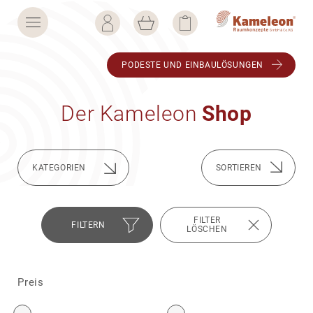
PODESTE UND EINBAU­LÖ­SUNGEN
Der Kame­leon
Shop
KATE­GO­RIEN
FILTER
FILTERN
LÖSCHEN
Preis