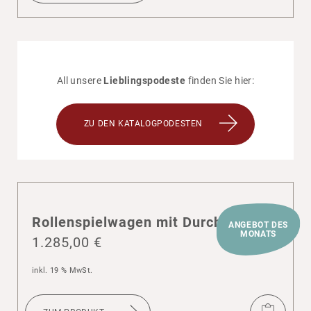
All unsere
Lieblingspodeste
finden Sie hier:
ZU DEN KATALOGPODESTEN
Rollen­spiel­wagen mit Durch­reiche
ANGEBOT DES
MONATS
1.285,00
€
inkl. 19 % MwSt.