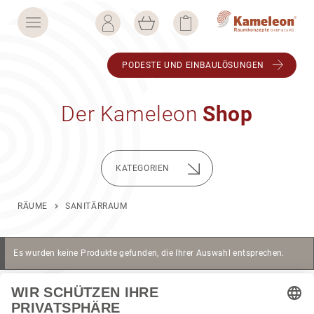
PODESTE UND EINBAU­LÖ­SUNGEN
Der Kame­leon
Shop
KATE­GO­RIEN
RÄUME
SANITÄRRAUM
Es wurden keine Produkte gefunden, die Ihrer Auswahl entsprechen.