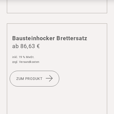
Baustein­ho­cker Bret­ter­satz
ab
86,63
€
inkl. 19 % MwSt.
zzgl.
Versandkosten
ZUM PRODUKT