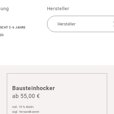
lung
Hersteller
SCHT 2-6 JAHRE
Ü3
Baustein­ho­cker
ab
55,00
€
inkl. 19 % MwSt.
zzgl.
Versandkosten