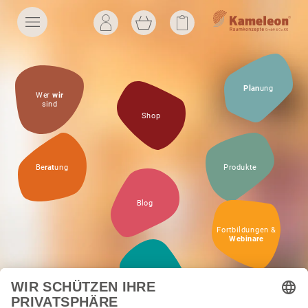
Plan
ung
Wer
wir
sind
Shop
Be
rat
ung
Produkte
Blog
Fortbildungen &
Web
inare
Akustik