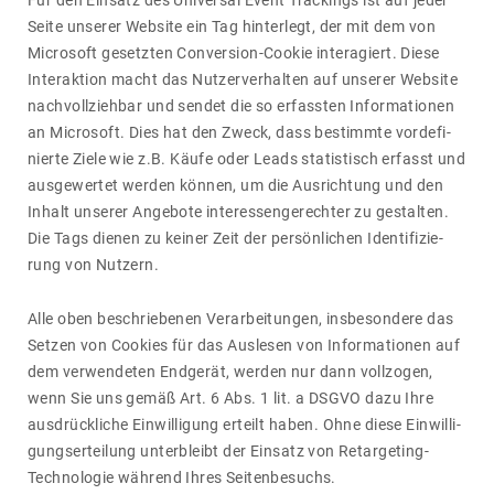
Für den Einsatz des Universal Event Trackings ist auf jeder
Seite unserer Website ein Tag hinter­legt, der mit dem von
Micro­soft gesetzten Conver­sion-Cookie inter­agiert. Diese
Inter­ak­tion macht das Nutzer­ver­halten auf unserer Website
nach­voll­ziehbar und sendet die so erfassten Infor­ma­tionen
an Micro­soft. Dies hat den Zweck, dass bestimmte vorde­fi­
nierte Ziele wie z.B. Käufe oder Leads statis­tisch erfasst und
ausge­wertet werden können, um die Ausrich­tung und den
Inhalt unserer Ange­bote inter­es­sen­ge­rechter zu gestalten.
Die Tags dienen zu keiner Zeit der persön­li­chen Iden­ti­fi­zie­
rung von Nutzern.
Alle oben beschrie­benen Verar­bei­tungen, insbe­son­dere das
Setzen von Cookies für das Auslesen von Infor­ma­tionen auf
dem verwen­deten Endgerät, werden nur dann voll­zogen,
wenn Sie uns gemäß Art. 6 Abs. 1 lit. a DSGVO dazu Ihre
ausdrück­liche Einwil­li­gung erteilt haben. Ohne diese Einwil­li­
gungs­er­tei­lung unter­bleibt der Einsatz von Retar­ge­ting-
Tech­no­logie während Ihres Seiten­be­suchs.