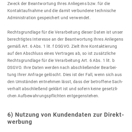
Zweck der Beant­wor­tung Ihres Anlie­gens bzw. für die
Kontakt­auf­nahme und die damit verbun­dene tech­ni­sche
Admi­nis­tra­tion gespei­chert und verwendet.
Rechts­grund­lage für die Verar­bei­tung dieser Daten ist unser
berech­tigtes Inter­esse an der Beant­wor­tung Ihres Anlie­gens
gemäß Art. 6 Abs. 1 lit. f DSGVO. Zielt Ihre Kontak­tie­rung
auf den Abschluss eines Vertrages ab, so ist zusätz­liche
Rechts­grund­lage für die Verar­bei­tung Art. 6 Abs. 1 lit. b
DSGVO. Ihre Daten werden nach abschlie­ßender Bear­bei­
tung Ihrer Anfrage gelöscht. Dies ist der Fall, wenn sich aus
den Umständen entnehmen lässt, dass der betrof­fene Sach­
ver­halt abschlie­ßend geklärt ist und sofern keine gesetz­li­
chen Aufbe­wah­rungs­pflichten entge­gen­stehen.
6) Nutzung von Kunden­daten zur Direkt­
wer­bung