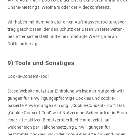
Art. 6 Abs. 1 lit. f DSGVO an der effek­tiven Durch­füh­rung des
Online-Meetings, Webi­nars oder der Video­kon­fe­renz.
Wir haben mit dem Anbieter einen Auftrags­ver­ar­bei­tungs­ver­
trag geschlossen, der den Schutz der Daten unserer Seiten­
be­su­cher sicher­stellt und eine unbe­fugte Weiter­gabe an
Dritte unter­sagt.
9) Tools und Sons­tiges
Cookie-Consent-Tool
Diese Website nutzt zur Einho­lung wirk­samer Nutzer­ein­wil­li­
gungen für einwil­li­gungs­pflich­tige Cookies und cookie-
basierte Anwen­dungen ein sog. „Cookie-Consent-Tool“. Das
„Cookie-Consent-Tool“ wird Nutzern bei Seiten­aufruf in Form
einer inter­ak­tiven Benut­zer­ober­fläche ange­zeigt, auf
welcher sich per Häkchen­set­zung Einwil­li­gungen für
bestimmte Cookies und/​oder cookie-basierte Anwen­dungen