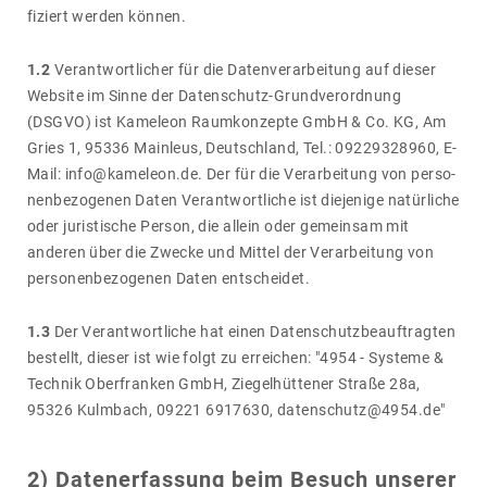
fi­ziert werden können.
1.2
Verant­wort­li­cher für die Daten­ver­ar­bei­tung auf dieser
Website im Sinne der Daten­schutz-Grund­ver­ord­nung
(DSGVO) ist Kame­leon Raum­kon­zepte GmbH & Co. KG, Am
Gries 1, 95336 Main­leus, Deutsch­land, Tel.: 09229328960, E-
Mail: info@kame­leon.de. Der für die Verar­bei­tung von perso­
nen­be­zo­genen Daten Verant­wort­liche ist dieje­nige natür­liche
oder juris­ti­sche Person, die allein oder gemeinsam mit
anderen über die Zwecke und Mittel der Verar­bei­tung von
perso­nen­be­zo­genen Daten entscheidet.
1.3
Der Verant­wort­liche hat einen Daten­schutz­be­auf­tragten
bestellt, dieser ist wie folgt zu errei­chen: "4954 - Systeme &
Technik Ober­franken GmbH, Ziegel­hüt­tener Straße 28a,
95326 Kulm­bach, 09221 6917630, daten­schutz@4954.de"
2) Daten­er­fas­sung beim Besuch unserer