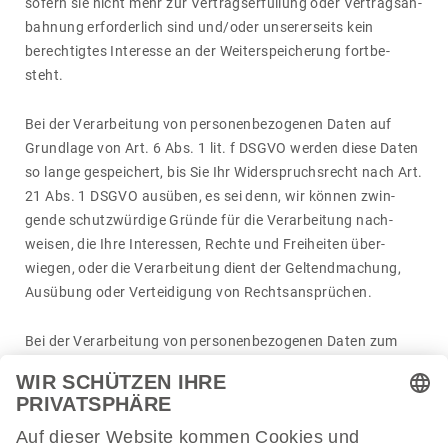
sofern sie nicht mehr zur Vertrags­er­fül­lung oder Vertrags­an­
bah­nung erfor­der­lich sind und/​oder unse­rer­seits kein
berech­tigtes Inter­esse an der Weiter­spei­che­rung fort­be­
steht.
Bei der Verar­bei­tung von perso­nen­be­zo­genen Daten auf
Grund­lage von Art. 6 Abs. 1 lit. f DSGVO werden diese Daten
so lange gespei­chert, bis Sie Ihr Wider­spruchs­recht nach Art.
21 Abs. 1 DSGVO ausüben, es sei denn, wir können zwin­
gende schutz­wür­dige Gründe für die Verar­bei­tung nach­
weisen, die Ihre Inter­essen, Rechte und Frei­heiten über­
wiegen, oder die Verar­bei­tung dient der Geltend­ma­chung,
Ausübung oder Vertei­di­gung von Rechts­an­sprü­chen.
Bei der Verar­bei­tung von perso­nen­be­zo­genen Daten zum
Zwecke der Direkt­wer­bung auf Grund­lage von Art. 6 Abs. 1
lit. f DSGVO werden diese Daten so lange gespei­chert, bis Sie
Ihr Wider­spruchs­recht nach Art. 21 Abs. 2 DSGVO ausüben.