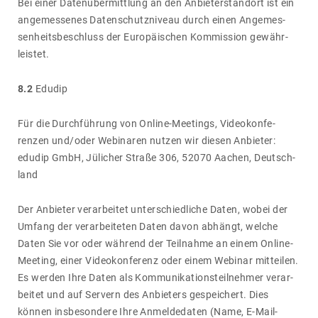
Bei einer Daten­über­mitt­lung an den Anbie­ter­standort ist ein
ange­mes­senes Daten­schutz­ni­veau durch einen Ange­mes­
sen­heits­be­schluss der Euro­päi­schen Kommis­sion gewähr­
leistet.
8.2
Edudip
Für die Durch­füh­rung von Online-Meetings, Video­kon­fe­
renzen und/​oder Webi­naren nutzen wir diesen Anbieter:
edudip GmbH, Jüli­cher Straße 306, 52070 Aachen, Deutsch­
land
Der Anbieter verar­beitet unter­schied­liche Daten, wobei der
Umfang der verar­bei­teten Daten davon abhängt, welche
Daten Sie vor oder während der Teil­nahme an einem Online-
Meeting, einer Video­kon­fe­renz oder einem Webinar mitteilen.
Es werden Ihre Daten als Kommu­ni­ka­ti­ons­teil­nehmer verar­
beitet und auf Servern des Anbie­ters gespei­chert. Dies
können insbe­son­dere Ihre Anmel­de­daten (Name, E-Mail-