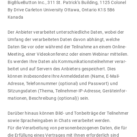
BigBlu­e­Button Inc., 311 St. Patrick’s Buil­ding, 1125 Colonel
By Drive Carleton Univer­sity Ottawa, Ontario K1S 5B6
Kanada
Der Anbieter verar­beitet unter­schied­liche Daten, wobei der
Umfang der verar­bei­teten Daten davon abhängt, welche
Daten Sie vor oder während der Teil­nahme an einem Online-
Meeting, einer Video­kon­fe­renz oder einem Webinar mitteilen.
Es werden Ihre Daten als Kommu­ni­ka­ti­ons­teil­nehmer verar­
beitet und auf Servern des Anbie­ters gespei­chert. Dies
können insbe­son­dere Ihre Anmel­de­daten (Name, E-Mail-
Adresse, Tele­fon­nummer (optional) und Pass­wort) und
Sitzungs­daten (Thema, Teil­nehmer-IP-Adresse, Geräte­in­for­
ma­tionen, Beschrei­bung (optional)) sein.
Darüber hinaus können Bild- und Tonbe­i­träge der Teil­nehmer
sowie Sprach­ein­gaben in Chats verar­beitet werden.
Für die Verar­bei­tung von perso­nen­be­zo­genen Daten, die für
die Erfül­lung eines Vertrages mit Ihnen erfor­der­lich sind