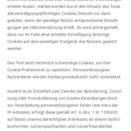
erteilen lassen. Hierbei werden durch den Einsatz des Tools
alle einwil­li­gungs­pflich­tigen Cookies/​Dienste nur dann
geladen, wenn der jewei­lige Nutzer entspre­chende Einwil­li­
gungen per Häkchen­set­zung erteilt. So wird sicher­ge­stellt,
dass nur im Falle einer erteilten Einwil­li­gung derar­tige
Cookies auf dem jewei­ligen Endgerät des Nutzers gesetzt
werden.
Das Tool setzt tech­nisch notwen­dige Cookies, um Ihre
Cookie-Präfe­renzen zu spei­chern. Perso­nen­be­zo­gene
Nutzer­daten werden hierbei grund­sätz­lich nicht verar­beitet.
Kommt es im Einzel­fall zum Zwecke der Spei­che­rung, Zuord­
nung oder Proto­kol­lie­rung von Cookie-Einstel­lungen doch
zur Verar­bei­tung perso­nen­be­zo­gener Daten (wie etwa der
IP-Adresse), erfolgt diese gemäß Art. 6 Abs. 1 lit. f DSGVO
auf Basis unseres berech­tigten Inter­esses an einem rechts­
kon­formen, nutzer­spe­zi­fi­schen und nutzer­freund­li­chen