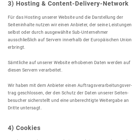
3) Hosting & Content-Deli­very-Network
Für das Hosting unserer Website und die Darstel­lung der
Seiten­in­halte nutzen wir einen Anbieter, der seine Leis­tungen
selbst oder durch ausge­wählte Sub-Unter­nehmer
ausschließ­lich auf Servern inner­halb der Euro­päi­schen Union
erbringt.
Sämt­liche auf unserer Website erho­benen Daten werden auf
diesen Servern verar­beitet.
Wir haben mit dem Anbieter einen Auftrags­ver­ar­bei­tungs­ver­
trag geschlossen, der den Schutz der Daten unserer Seiten­
be­su­cher sicher­stellt und eine unbe­rech­tigte Weiter­gabe an
Dritte unter­sagt.
4) Cookies