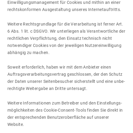
Einwil­li­gungs­ma­nage­ment für Cookies und mithin an einer
rechts­kon­formen Ausge­stal­tung unseres Inter­net­auf­tritts.
Weitere Rechts­grund­lage für die Verar­bei­tung ist ferner Art.
6 Abs. 1 lit. c DSGVO. Wir unter­liegen als Verant­wort­liche der
recht­li­chen Verpflich­tung, den Einsatz tech­nisch nicht
notwen­diger Cookies von der jewei­ligen Nutzer­ein­wil­li­gung
abhängig zu machen.
Soweit erfor­der­lich, haben wir mit dem Anbieter einen
Auftrags­ver­ar­bei­tungs­ver­trag geschlossen, der den Schutz
der Daten unserer Seiten­be­su­cher sicher­stellt und eine unbe­
rech­tigte Weiter­gabe an Dritte unter­sagt.
Weitere Infor­ma­tionen zum Betreiber und den Einstel­lungs­
mög­lich­keiten des Cookie-Consent-Tools finden Sie direkt in
der entspre­chenden Benut­zer­ober­fläche auf unserer
Website.