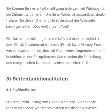
Sie können Ihre erteilte Einwil­li­gung jeder­zeit mit Wirkung für
die Zukunft wider­rufen. Um Ihren Widerruf auszu­üben, deak­
ti­vieren Sie diesen Dienst bitte in dem auf der Webseite
bereit­ge­stellten „Cookie-Consent-Tool“.
Für Daten­über­mitt­lungen in die USA hat sich der Anbieter
dem EU-US-Daten­schutz­rahmen (EU-US Data Privacy Frame­
work) ange­schlossen, das auf Basis eines Ange­mes­sen­heits­
be­schlusses der Euro­päi­schen Kommis­sion die Einhal­tung
des euro­päi­schen Daten­schutz­ni­veaus sicher­stellt.
8) Seiten­funk­tio­na­li­täten
8.1
BigBlu­e­Button
Für die Durch­füh­rung von Online-Meetings, Video­kon­fe­
renzen und/​oder Webi­naren nutzen wir diesen Anbieter: