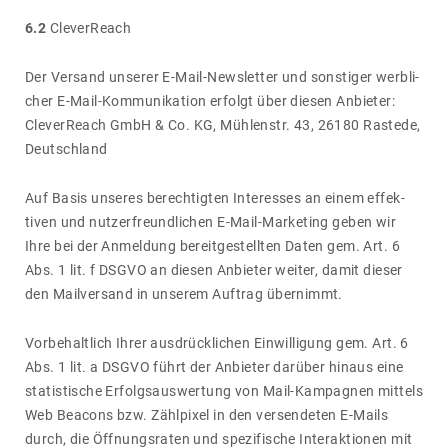
6.2
Clever­Reach
Der Versand unserer E-Mail-News­letter und sons­tiger werb­li­
cher E-Mail-Kommu­ni­ka­tion erfolgt über diesen Anbieter:
Clever­Reach GmbH & Co. KG, Mühlenstr. 43, 26180 Rastede,
Deutsch­land
Auf Basis unseres berech­tigten Inter­esses an einem effek­
tiven und nutzer­freund­li­chen E-Mail-Marke­ting geben wir
Ihre bei der Anmel­dung bereit­ge­stellten Daten gem. Art. 6
Abs. 1 lit. f DSGVO an diesen Anbieter weiter, damit dieser
den Mail­ver­sand in unserem Auftrag über­nimmt.
Vorbe­halt­lich Ihrer ausdrück­li­chen Einwil­li­gung gem. Art. 6
Abs. 1 lit. a DSGVO führt der Anbieter darüber hinaus eine
statis­ti­sche Erfolgs­aus­wer­tung von Mail-Kampa­gnen mittels
Web Beacons bzw. Zähl­pixel in den versen­deten E-Mails
durch, die Öffnungs­raten und spezi­fi­sche Inter­ak­tionen mit