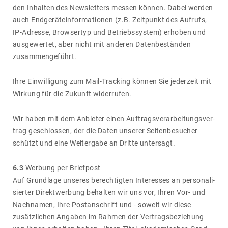
den Inhalten des News­let­ters messen können. Dabei werden
auch Endge­räte­in­for­ma­tionen (z.B. Zeit­punkt des Aufrufs,
IP-Adresse, Brow­sertyp und Betriebs­system) erhoben und
ausge­wertet, aber nicht mit anderen Daten­be­ständen
zusam­men­ge­führt.
Ihre Einwil­li­gung zum Mail-Tracking können Sie jeder­zeit mit
Wirkung für die Zukunft wider­rufen.
Wir haben mit dem Anbieter einen Auftrags­ver­ar­bei­tungs­ver­
trag geschlossen, der die Daten unserer Seiten­be­su­cher
schützt und eine Weiter­gabe an Dritte unter­sagt.
6.3
Werbung per Brief­post
Auf Grund­lage unseres berech­tigten Inter­esses an perso­na­li­
sierter Direkt­wer­bung behalten wir uns vor, Ihren Vor- und
Nach­namen, Ihre Post­an­schrift und - soweit wir diese
zusätz­li­chen Angaben im Rahmen der Vertrags­be­zie­hung