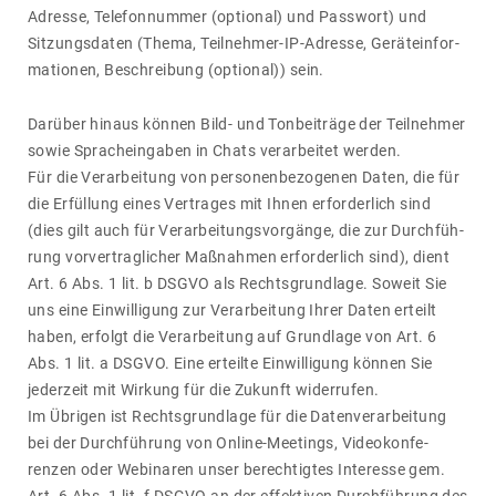
Adresse, Tele­fon­nummer (optional) und Pass­wort) und
Sitzungs­daten (Thema, Teil­nehmer-IP-Adresse, Geräte­in­for­
ma­tionen, Beschrei­bung (optional)) sein.
Darüber hinaus können Bild- und Tonbe­i­träge der Teil­nehmer
sowie Sprach­ein­gaben in Chats verar­beitet werden.
Für die Verar­bei­tung von perso­nen­be­zo­genen Daten, die für
die Erfül­lung eines Vertrages mit Ihnen erfor­der­lich sind
(dies gilt auch für Verar­bei­tungs­vor­gänge, die zur Durch­füh­
rung vorver­trag­li­cher Maßnahmen erfor­der­lich sind), dient
Art. 6 Abs. 1 lit. b DSGVO als Rechts­grund­lage. Soweit Sie
uns eine Einwil­li­gung zur Verar­bei­tung Ihrer Daten erteilt
haben, erfolgt die Verar­bei­tung auf Grund­lage von Art. 6
Abs. 1 lit. a DSGVO. Eine erteilte Einwil­li­gung können Sie
jeder­zeit mit Wirkung für die Zukunft wider­rufen.
Im Übrigen ist Rechts­grund­lage für die Daten­ver­ar­bei­tung
bei der Durch­füh­rung von Online-Meetings, Video­kon­fe­
renzen oder Webi­naren unser berech­tigtes Inter­esse gem.