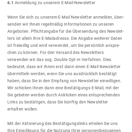
6.1
Anmel­dung zu unserem E-Mail-News­letter
Wenn Sie sich zu unserem E-Mail News­letter anmelden, über­
senden wir Ihnen regel­mäßig Infor­ma­tionen zu unseren
Ange­boten. Pflicht­an­gabe für die Übersen­dung des News­let­
ters ist allein Ihre E-Mail­adresse. Die Angabe weiterer Daten
ist frei­willig und wird verwendet, um Sie persön­lich anspre­
chen zu können. Für den Versand des News­let­ters
verwenden wir das sog. Double Opt-in Verfahren. Dies
bedeutet, dass wir Ihnen erst dann einen E-Mail News­letter
über­mit­teln werden, wenn Sie uns ausdrück­lich bestä­tigt
haben, dass Sie in den Empfang von News­letter einwil­ligen.
Wir schi­cken Ihnen dann eine Bestä­ti­gungs-E-Mail, mit der
Sie gebeten werden durch Ankli­cken eines entspre­chenden
Links zu bestä­tigen, dass Sie künftig den News­letter
erhalten wollen.
Mit der Akti­vie­rung des Bestä­ti­gungs­links erteilen Sie uns
Ihre Einwil­li­gung für die Nutzung Ihrer perso­nen­be­zo­genen