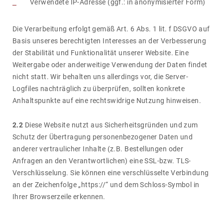
Verwendete IP-Adresse (ggf.: in anonymisierter Form)
Die Verar­bei­tung erfolgt gemäß Art. 6 Abs. 1 lit. f DSGVO auf
Basis unseres berech­tigten Inter­esses an der Verbes­se­rung
der Stabi­lität und Funk­tio­na­lität unserer Website. Eine
Weiter­gabe oder ander­wei­tige Verwen­dung der Daten findet
nicht statt. Wir behalten uns aller­dings vor, die Server-
Logfiles nach­träg­lich zu über­prüfen, sollten konkrete
Anhalts­punkte auf eine rechts­wid­rige Nutzung hinweisen.
2.2
Diese Website nutzt aus Sicher­heits­gründen und zum
Schutz der Übertra­gung perso­nen­be­zo­gener Daten und
anderer vertrau­li­cher Inhalte (z.B. Bestel­lungen oder
Anfragen an den Verant­wort­li­chen) eine SSL-bzw. TLS-
Verschlüs­se­lung. Sie können eine verschlüs­selte Verbin­dung
an der Zeichen­folge „https://“ ​und dem Schloss-Symbol in
Ihrer Brow­ser­zeile erkennen.