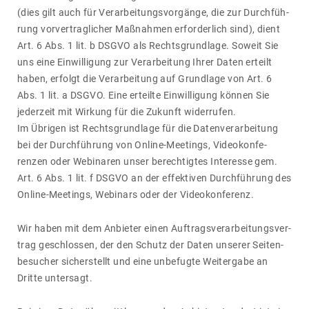
(dies gilt auch für Verar­bei­tungs­vor­gänge, die zur Durch­füh­
rung vorver­trag­li­cher Maßnahmen erfor­der­lich sind), dient
Art. 6 Abs. 1 lit. b DSGVO als Rechts­grund­lage. Soweit Sie
uns eine Einwil­li­gung zur Verar­bei­tung Ihrer Daten erteilt
haben, erfolgt die Verar­bei­tung auf Grund­lage von Art. 6
Abs. 1 lit. a DSGVO. Eine erteilte Einwil­li­gung können Sie
jeder­zeit mit Wirkung für die Zukunft wider­rufen.
Im Übrigen ist Rechts­grund­lage für die Daten­ver­ar­bei­tung
bei der Durch­füh­rung von Online-Meetings, Video­kon­fe­
renzen oder Webi­naren unser berech­tigtes Inter­esse gem.
Art. 6 Abs. 1 lit. f DSGVO an der effek­tiven Durch­füh­rung des
Online-Meetings, Webi­nars oder der Video­kon­fe­renz.
Wir haben mit dem Anbieter einen Auftrags­ver­ar­bei­tungs­ver­
trag geschlossen, der den Schutz der Daten unserer Seiten­
be­su­cher sicher­stellt und eine unbe­fugte Weiter­gabe an
Dritte unter­sagt.