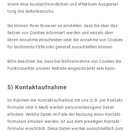
sowie einer kunden­freund­li­chen und effek­tiven Ausge­stal­
tung des Seiten­be­suchs.
Sie können Ihren Browser so einstellen, dass Sie über das
Setzen von Cookies infor­miert werden und einzeln über
deren Annahme entscheiden oder die Annahme von Cookies
für bestimmte Fälle oder gene­rell ausschließen können.
Bitte beachten Sie, dass bei Nicht­an­nahme von Cookies die
Funk­tio­na­lität unserer Website einge­schränkt sein kann.
5) Kontakt­auf­nahme
Im Rahmen der Kontakt­auf­nahme mit uns (z.B. per Kontakt­
for­mular oder E-Mail) werden perso­nen­be­zo­gene Daten
erhoben. Welche Daten im Falle der Nutzung eines Kontakt­
for­mu­lars erhoben werden, ist aus dem jewei­ligen Kontakt­
for­mular ersicht­lich. Diese Daten werden ausschließ­lich zum