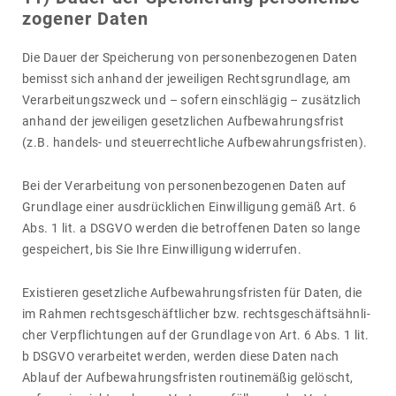
zo­gener Daten
Die Dauer der Spei­che­rung von perso­nen­be­zo­genen Daten
bemisst sich anhand der jewei­ligen Rechts­grund­lage, am
Verar­bei­tungs­zweck und – sofern einschlägig – zusätz­lich
anhand der jewei­ligen gesetz­li­chen Aufbe­wah­rungs­frist
(z.B. handels- und steu­er­recht­liche Aufbe­wah­rungs­fristen).
Bei der Verar­bei­tung von perso­nen­be­zo­genen Daten auf
Grund­lage einer ausdrück­li­chen Einwil­li­gung gemäß Art. 6
Abs. 1 lit. a DSGVO werden die betrof­fenen Daten so lange
gespei­chert, bis Sie Ihre Einwil­li­gung wider­rufen.
Exis­tieren gesetz­liche Aufbe­wah­rungs­fristen für Daten, die
im Rahmen rechts­ge­schäft­li­cher bzw. rechts­ge­schäfts­ähn­li­
cher Verpflich­tungen auf der Grund­lage von Art. 6 Abs. 1 lit.
b DSGVO verar­beitet werden, werden diese Daten nach
Ablauf der Aufbe­wah­rungs­fristen routi­ne­mäßig gelöscht,