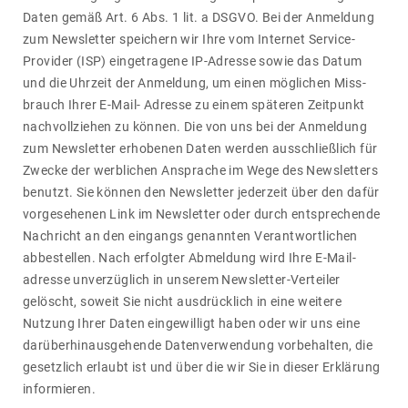
Daten gemäß Art. 6 Abs. 1 lit. a DSGVO. Bei der Anmel­dung
zum News­letter spei­chern wir Ihre vom Internet Service-
Provider (ISP) einge­tra­gene IP-Adresse sowie das Datum
und die Uhrzeit der Anmel­dung, um einen mögli­chen Miss­
brauch Ihrer E-Mail- Adresse zu einem späteren Zeit­punkt
nach­voll­ziehen zu können. Die von uns bei der Anmel­dung
zum News­letter erho­benen Daten werden ausschließ­lich für
Zwecke der werb­li­chen Ansprache im Wege des News­let­ters
benutzt. Sie können den News­letter jeder­zeit über den dafür
vorge­se­henen Link im News­letter oder durch entspre­chende
Nach­richt an den eingangs genannten Verant­wort­li­chen
abbe­stellen. Nach erfolgter Abmel­dung wird Ihre E-Mail­
adresse unver­züg­lich in unserem News­letter-Verteiler
gelöscht, soweit Sie nicht ausdrück­lich in eine weitere
Nutzung Ihrer Daten einge­wil­ligt haben oder wir uns eine
darüber­hin­aus­ge­hende Daten­ver­wen­dung vorbe­halten, die
gesetz­lich erlaubt ist und über die wir Sie in dieser Erklä­rung
infor­mieren.