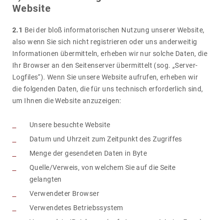
Website
2.1
Bei der bloß infor­ma­to­ri­schen Nutzung unserer Website,
also wenn Sie sich nicht regis­trieren oder uns ander­weitig
Infor­ma­tionen über­mit­teln, erheben wir nur solche Daten, die
Ihr Browser an den Seiten­server über­mit­telt (sog. „Server-
Logfiles“). Wenn Sie unsere Website aufrufen, erheben wir
die folgenden Daten, die für uns tech­nisch erfor­der­lich sind,
um Ihnen die Website anzu­zeigen:
Unsere besuchte Website
Datum und Uhrzeit zum Zeitpunkt des Zugriffes
Menge der gesendeten Daten in Byte
Quelle/Verweis, von welchem Sie auf die Seite
gelangten
Verwendeter Browser
Verwendetes Betriebssystem