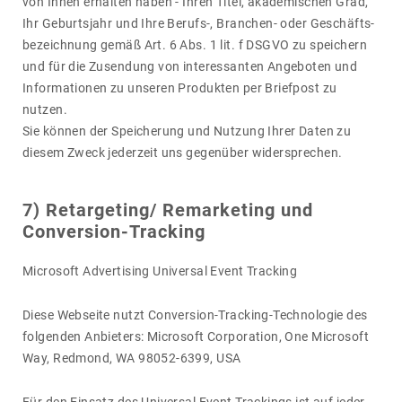
von Ihnen erhalten haben - Ihren Titel, akade­mi­schen Grad,
Ihr Geburts­jahr und Ihre Berufs-, Bran­chen- oder Geschäfts­
be­zeich­nung gemäß Art. 6 Abs. 1 lit. f DSGVO zu spei­chern
und für die Zusen­dung von inter­es­santen Ange­boten und
Infor­ma­tionen zu unseren Produkten per Brief­post zu
nutzen.
Sie können der Spei­che­rung und Nutzung Ihrer Daten zu
diesem Zweck jeder­zeit uns gegen­über wider­spre­chen.
7) Retar­ge­ting/ Remar­ke­ting und
Conver­sion-Tracking
Micro­soft Adver­ti­sing Universal Event Tracking
Diese Webseite nutzt Conver­sion-Tracking-Tech­no­logie des
folgenden Anbie­ters: Micro­soft Corpo­ra­tion, One Micro­soft
Way, Redmond, WA 98052-6399, USA