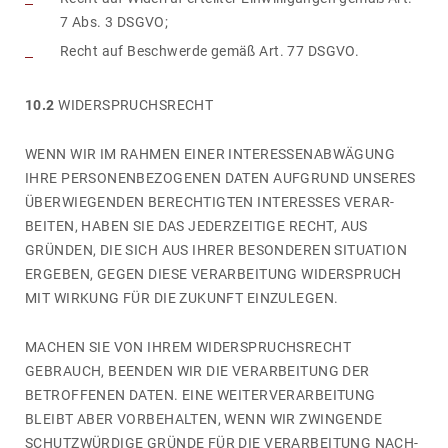
7 Abs. 3 DSGVO;
Recht auf Beschwerde gemäß Art. 77 DSGVO.
10.2
WIDER­SPRUCHS­RECHT
WENN WIR IM RAHMEN EINER INTER­ES­SENABWÄGUNG
IHRE PERSO­NEN­BE­ZO­GENEN DATEN AUFGRUND UNSERES
ÜBERWIE­GENDEN BERECH­TIGTEN INTER­ESSES VERAR­
BEITEN, HABEN SIE DAS JEDER­ZEI­TIGE RECHT, AUS
GRÜNDEN, DIE SICH AUS IHRER BESON­DEREN SITUA­TION
ERGEBEN, GEGEN DIESE VERAR­BEI­TUNG WIDER­SPRUCH
MIT WIRKUNG FÜR DIE ZUKUNFT EINZU­LEGEN.
MACHEN SIE VON IHREM WIDER­SPRUCHS­RECHT
GEBRAUCH, BEENDEN WIR DIE VERAR­BEI­TUNG DER
BETROF­FENEN DATEN. EINE WEITER­VER­AR­BEI­TUNG
BLEIBT ABER VORBE­HALTEN, WENN WIR ZWIN­GENDE
SCHUTZWÜRDIGE GRÜNDE FÜR DIE VERAR­BEI­TUNG NACH­