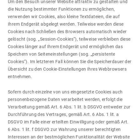
Um den Besuch unserer Website attraktiv zu gestalten und
die Nutzung bestimmter Funk­tionen zu ermög­li­chen,
verwenden wir Cookies, also kleine Text­da­teien, die auf
Ihrem Endgerät abge­legt werden. Teil­weise werden diese
Cookies nach Schließen des Brow­sers auto­ma­tisch wieder
gelöscht (sog. „Session-Cookies“), teil­weise verbleiben diese
Cookies länger auf Ihrem Endgerät und ermög­li­chen das
Spei­chern von Seiten­ein­stel­lungen (sog. „persis­tente
Cookies“). Im letz­teren Fall können Sie die Spei­cher­dauer der
Übersicht zu den Cookie-Einstel­lungen Ihres Webbrow­sers
entnehmen.
Sofern durch einzelne von uns einge­setzte Cookies auch
perso­nen­be­zo­gene Daten verar­beitet werden, erfolgt die
Verar­bei­tung gemäß Art. 6 Abs. 1 lit. b DSGVO entweder zur
Durch­füh­rung des Vertrages, gemäß Art. 6 Abs. 1 lit. a
DSGVO im Falle einer erteilten Einwil­li­gung oder gemäß Art.
6 Abs. 1 lit. f DSGVO zur Wahrung unserer berech­tigten
Inter­essen an der best­mög­li­chen Funk­tio­na­lität der Website