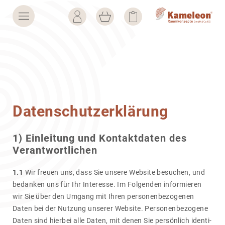
Daten­schutz­er­klä­rung
1) Einlei­tung und Kontakt­daten des
Verant­wort­li­chen
1.1
Wir freuen uns, dass Sie unsere Website besu­chen, und
bedanken uns für Ihr Inter­esse. Im Folgenden infor­mieren
wir Sie über den Umgang mit Ihren perso­nen­be­zo­genen
Daten bei der Nutzung unserer Website. Perso­nen­be­zo­gene
Daten sind hierbei alle Daten, mit denen Sie persön­lich iden­ti­