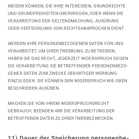
WEISEN KÖNNEN, DIE IHRE INTER­ESSEN, GRUND­RECHTE
UND GRUND­FREI­HEITEN ÜBERWIEGEN, ODER WENN DIE
VERAR­BEI­TUNG DER GELTEND­MA­CHUNG, AUSÜBUNG
ODER VERTEI­DI­GUNG VON RECHTS­ANSPRÜCHEN DIENT.
WERDEN IHRE PERSO­NEN­BE­ZO­GENEN DATEN VON UNS
VERAR­BEITET, UM DIREKT­WER­BUNG ZU BETREIBEN,
HABEN SIE DAS RECHT, JEDER­ZEIT WIDER­SPRUCH GEGEN
DIE VERAR­BEI­TUNG SIE BETREF­FENDER PERSO­NEN­BE­ZO­
GENER DATEN ZUM ZWECKE DERAR­TIGER WERBUNG
EINZU­LEGEN. SIE KÖNNEN DEN WIDER­SPRUCH WIE OBEN
BESCHRIEBEN AUSÜBEN.
MACHEN SIE VON IHREM WIDER­SPRUCHS­RECHT
GEBRAUCH, BEENDEN WIR DIE VERAR­BEI­TUNG DER
BETROF­FENEN DATEN ZU DIREKT­WER­BE­ZWE­CKEN.
11) Dauer der Spei­che­rung perso­nen­be­