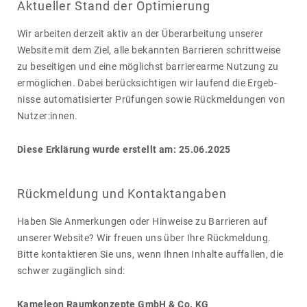
Aktueller Stand der Optimierung
Wir arbeiten derzeit aktiv an der Überar­bei­tung unserer
Website mit dem Ziel, alle bekannten Barrieren schritt­weise
zu besei­tigen und eine möglichst barrie­re­arme Nutzung zu
ermög­li­chen. Dabei berück­sich­tigen wir laufend die Ergeb­
nisse auto­ma­ti­sierter Prüfungen sowie Rück­mel­dungen von
Nutzer:innen.
Diese Erklärung wurde erstellt am: 25.06.2025
Rückmeldung und Kontaktangaben
Haben Sie Anmer­kungen oder Hinweise zu Barrieren auf
unserer Website? Wir freuen uns über Ihre Rück­mel­dung.
Bitte kontak­tieren Sie uns, wenn Ihnen Inhalte auffallen, die
schwer zugäng­lich sind:
Kameleon Raumkonzepte GmbH & Co. KG