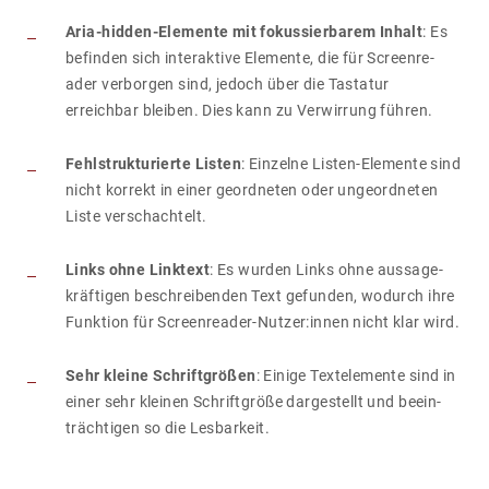
Aria-hidden-Elemente mit fokussierbarem Inhalt
: Es
befinden sich inter­ak­tive Elemente, die für Screen­re­
ader verborgen sind, jedoch über die Tastatur
erreichbar bleiben. Dies kann zu Verwir­rung führen.
Fehlstrukturierte Listen
: Einzelne Listen-Elemente sind
nicht korrekt in einer geord­neten oder unge­ord­neten
Liste verschach­telt.
Links ohne Linktext
: Es wurden Links ohne aussa­ge­
kräf­tigen beschrei­benden Text gefunden, wodurch ihre
Funk­tion für Screen­re­ader-Nutzer:innen nicht klar wird.
Sehr kleine Schriftgrößen
: Einige Text­e­le­mente sind in
einer sehr kleinen Schrift­größe darge­stellt und beein­
träch­tigen so die Lesbar­keit.