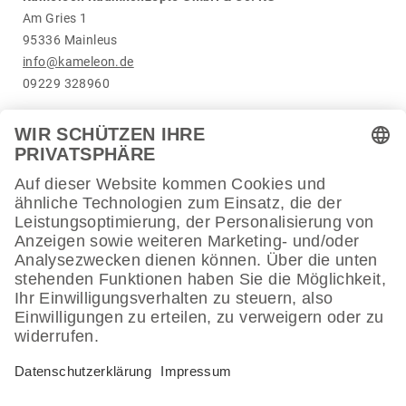
Am Gries 1
95336 Main­leus
info@kameleon.de
09229 328960
Wir bemühen uns, Ihre Anfrage schnellst­mög­lich zu beant­
worten – spätes­tens jedoch inner­halb der gesetz­li­chen Frist
von sechs Wochen.
Marktüberwachungsstelle der Länder für die
Barrierefreiheit von Produkten und Dienstleistungen
Carl-Miller-Str. 6, 39112 Magde­burg
Telefon: +49 391 567 6970
E-Mail: kontakt@mlbf-barrie­re­frei.de
Schlichtungsstelle
Hinweis gemäß § 36 VSBG: