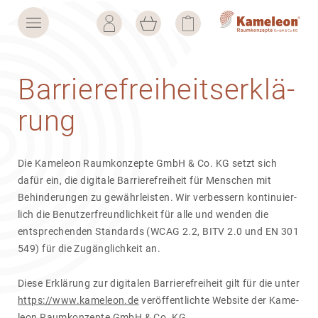
Barrie­re­frei­heits­er­klä­
rung
Die Kame­leon Raum­kon­zepte GmbH & Co. KG setzt sich
dafür ein, die digi­tale Barrie­re­frei­heit für Menschen mit
Behin­de­rungen zu gewähr­leisten. Wir verbes­sern konti­nu­ier­
lich die Benut­zer­freund­lich­keit für alle und wenden die
entspre­chenden Stan­dards (WCAG 2.2, BITV 2.0 und EN 301
549) für die Zugäng­lich­keit an.
Diese Erklä­rung zur digi­talen Barrie­re­frei­heit gilt für die unter
https://www.kameleon.de
veröf­fent­lichte Website der Kame­
leon Raum­kon­zepte GmbH & Co. KG