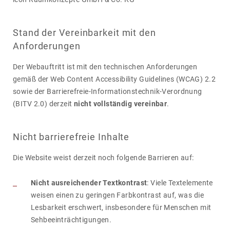
Stand der Vereinbarkeit mit den
Anforderungen
Der Webauf­tritt ist mit den tech­ni­schen Anfor­de­rungen
gemäß der Web Content Acces­si­bi­lity Guide­lines (WCAG) 2.2
sowie der Barrie­re­freie-Infor­ma­ti­ons­technik-Verord­nung
(BITV 2.0) derzeit
nicht vollständig vereinbar
.
Nicht barrierefreie Inhalte
Die Website weist derzeit noch folgende Barrieren auf:
Nicht ausreichender Textkontrast
: Viele Text­e­le­mente
weisen einen zu geringen Farb­kon­trast auf, was die
Lesbar­keit erschwert, insbe­son­dere für Menschen mit
Sehbe­ein­träch­ti­gungen.