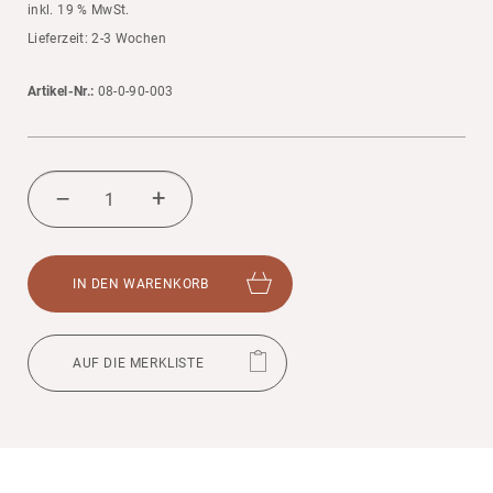
inkl. 19 % MwSt.
Liefer­zeit: 2-3 Wochen
Artikel-Nr.:
08-0-90-003
ABDECK­
PLANE
+
–
WELLEN­
SPIELER
MENGE
IN DEN WAREN­KORB
AUF DIE MERK­LISTE