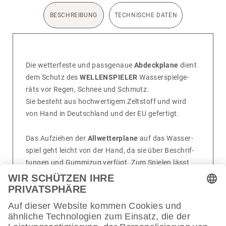
BESCHREIBUNG
TECHNISCHE DATEN
Die wetter­feste und pass­ge­naue
Abdeckplane
dient
dem Schutz des
WELLENSPIELER
Wasser­spiel­ge­
räts vor Regen, Schnee und Schmutz.
Sie besteht aus hoch­wer­tigem Zelt­stoff und wird
von Hand in Deutsch­land und der EU gefer­tigt.
Das Aufziehen der
Allwetterplane
auf das Wasser­
spiel geht leicht von der Hand, da sie über Beschrif­
tungen und Gummizug verfügt. Zum Spielen lässt
sich die Plane in der inte­grierten Tasche verstauen
und mittels Taschen­haken unter das Wasser­spiel
hängen.
Eigen­schaften: Wasser­fest — Wind­dicht — UV-