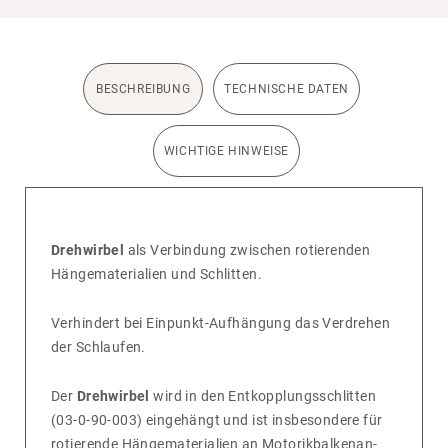
BESCHREIBUNG
TECHNISCHE DATEN
WICHTIGE HINWEISE
Drehwirbel
als Verbin­dung zwischen rotie­renden
Hänge­ma­te­ria­lien und Schlitten.
Verhin­dert bei Einpunkt-Aufhän­gung das Verdrehen
der Schlaufen.
Der
Drehwirbel
wird in den Entkopp­lungs­schlitten
(03-0-90-003) einge­hängt und ist insbe­son­dere für
rotie­rende Hänge­ma­te­ria­lien an Moto­rik­bal­ken­an­