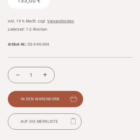
133,00
€
inkl. 19 % MwSt.
zzgl.
Versandkosten
Liefer­zeit: 1-2 Wochen
Artikel-Nr.:
03-0-90-004
DREH­
WIRBEL
+
–
FÜR
ENTKOPP­
LUNGS­
SCHLITTEN
MENGE
IN DEN WAREN­KORB
AUF DIE MERK­LISTE