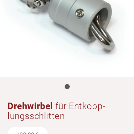
Dreh­wirbel
für Entkopp­
lungs­schlitten