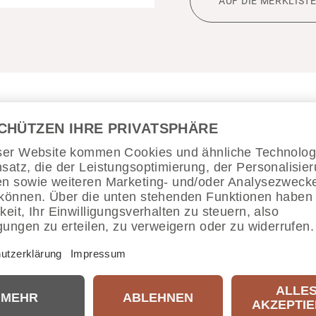
AUF DIE MERKLIST
IBUNG
TECHNISCHE DATEN
WICHTI
us hoch­wer­tiger
Bio-Baumwolle
bildet einen einla­denden
Rückzugs
keiten.