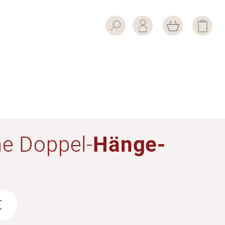
che Doppel-
Hänge­
€