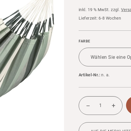
inkl. 19 % MwSt.
zzgl.
Vers
Liefer­zeit: 6-8 Wochen
FARBE
Artikel-Nr.:
n. a.
KLAS­
SI­
+
–
SCHE
DOPPEL-
HÄNGE­
MATTE
MENGE