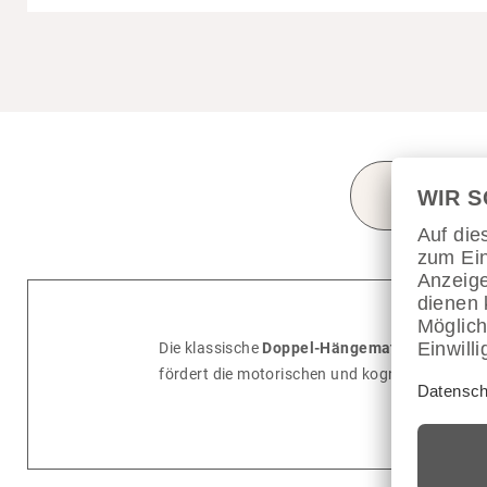
BESCHRE
Die klas­si­sche
Doppel-Hängematte
Modesta a
fördert die moto­ri­schen und kogni­tiven Fähig­