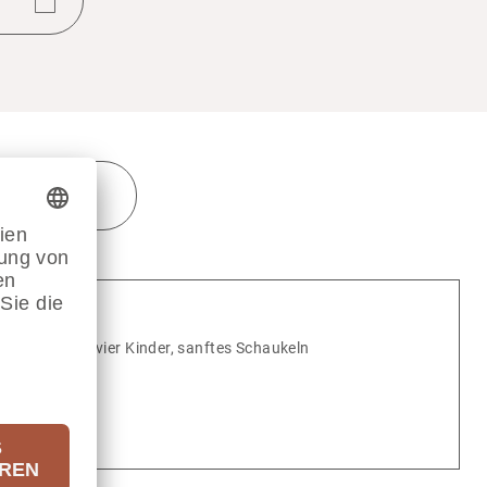
E
GE HINWEISE
ort
für ein bis vier Kinder, sanftes Schau­keln