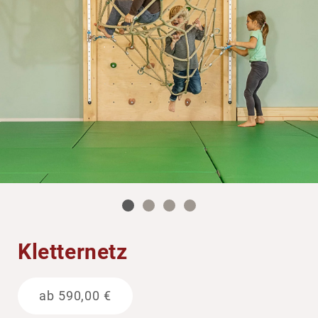
Klet­ter­netz
ab
590,00
€