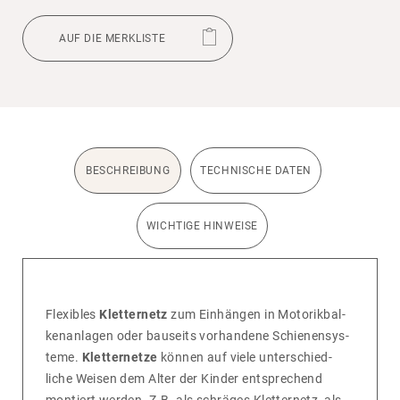
AUF DIE MERKLISTE
BESCHREIBUNG
TECHNISCHE DATEN
WICHTIGE HINWEISE
Flexi­bles
Kletternetz
zum Einhängen in Moto­rik­bal­
ken­an­lagen oder bauseits vorhan­dene Schie­nen­sys­
teme.
Kletternetze
können auf viele unter­schied­
liche Weisen dem Alter der Kinder entspre­chend