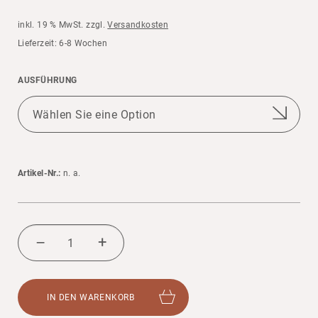
inkl. 19 % MwSt.
zzgl.
Versandkosten
Liefer­zeit: 6-8 Wochen
AUSFÜH­RUNG
Artikel-Nr.:
n. a.
KLET­
TER­
+
–
NETZ
MENGE
IN DEN WAREN­KORB