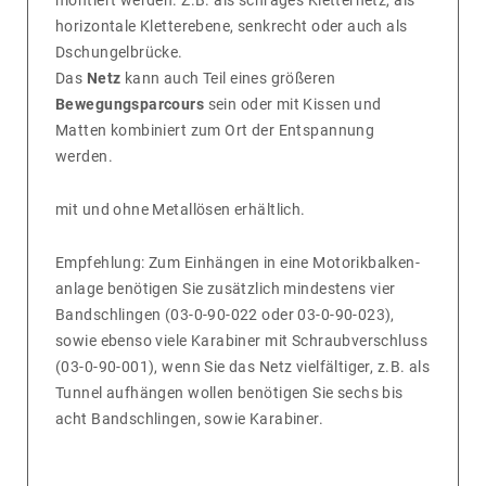
montiert werden. Z.B. als schräges Klet­ter­netz, als
hori­zon­tale Klet­ter­ebene, senk­recht oder auch als
Dschun­gel­brücke.
Das
Netz
kann auch Teil eines größeren
Bewegungsparcours
sein oder mit Kissen und
Matten kombi­niert zum Ort der Entspan­nung
werden.
mit und ohne Metall­ösen erhält­lich.
Empfeh­lung: Zum Einhängen in eine Moto­rik­bal­ken­
an­lage benö­tigen Sie zusätz­lich mindes­tens vier
Band­sch­lingen (03-0-90-022 oder 03-0-90-023),
sowie ebenso viele Kara­biner mit Schraub­ver­schluss
(03-0-90-001), wenn Sie das Netz viel­fäl­tiger, z.B. als
Tunnel aufhängen wollen benö­tigen Sie sechs bis
acht Band­sch­lingen, sowie Kara­biner.