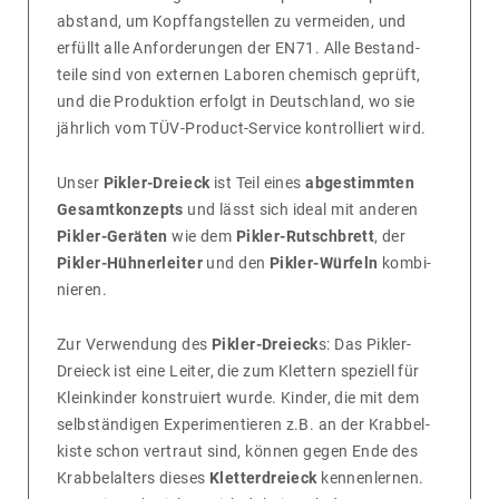
ab­stand, um Kopf­fang­stellen zu vermeiden, und
erfüllt alle Anfor­de­rungen der EN71. Alle Bestand­
teile sind von externen Laboren chemisch geprüft,
und die Produk­tion erfolgt in Deutsch­land, wo sie
jähr­lich vom TÜV-Product-Service kontrol­liert wird.
Unser
Pikler-Dreieck
ist Teil eines
abgestimmten
Gesamtkonzepts
und lässt sich ideal mit anderen
Pikler-Geräten
wie dem
Pikler-Rutschbrett
, der
Pikler-Hühnerleiter
und den
Pikler-Würfeln
kombi­
nieren.
Zur Verwen­dung des
Pikler-Dreieck
s: Das Pikler-
Dreieck ist eine Leiter, die zum Klet­tern speziell für
Klein­kinder konstru­iert wurde. Kinder, die mit dem
selb­stän­digen Expe­ri­men­tieren z.B. an der Krab­bel­
kiste schon vertraut sind, können gegen Ende des
Krab­bel­al­ters dieses
Kletterdreieck
kennen­lernen.