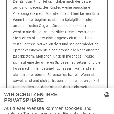
Der Zeit­punkt richtet sich dabei nach der Bewe­
gungs­kom­pe­tenz des Kindes – eine pauschale
Alters­an­gabe nach Monaten macht hier keinen Sinn.
Wenn Kinder beginnen, sich an Spiel­git­tern oder
anderen festen Gegen­ständen hoch­zu­ziehen,
werden sie dies auch am Pikler-Dreieck versu­chen.
Sie steigen oft über eine längere Zeit nur auf die
erste Sprosse, verweilen dort und steigen wieder ab.
Später versu­chen sie eine Sprosse nach der anderen
zu erklet­tern. Manchen Kindern macht es Freude,
sich auf eine der unteren Sprossen zu setzen und die
Füße nach innen baumeln zu lassen, während sie
sich an einer oberen Sprosse fest­halten. Wenn sie
soweit sind und sich zutrauen, bis nach oben zu klet­
tern, merken sie, dass sie sich dort nicht weiter
aufrichten können. Es gibt oben absicht­lich keine
Stand- oder Sitz­fläche noch extra Fest­hal­te­mög­lich­
keit über der Leiter.