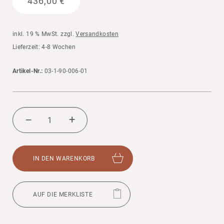
436,00
€
inkl. 19 % MwSt.
zzgl.
Versandkosten
Liefer­zeit: 4-8 Wochen
Artikel-Nr.:
03-1-90-006-01
PIKLER
DREIECK
+
–
GROSS, K
LAPPBAR M
ENGE
IN DEN WAREN­KORB
AUF DIE MERK­LISTE