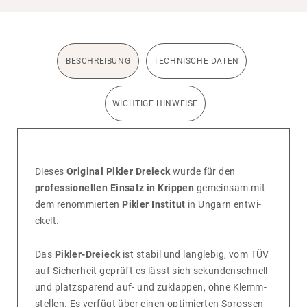
BESCHREIBUNG
TECHNISCHE DATEN
WICHTIGE HINWEISE
Dieses
Original Pikler Dreieck
wurde für den
professionellen Einsatz in Krippen
gemeinsam mit
dem renom­mierten
Pikler Institut
in Ungarn entwi­
ckelt.
Das
Pikler-Dreieck
ist stabil und lang­lebig, vom TÜV
auf Sicher­heit geprüft es lässt sich sekun­den­schnell
und platz­spa­rend auf- und zuklappen, ohne Klemm­
stellen. Es verfügt über einen opti­mierten Spros­sen­