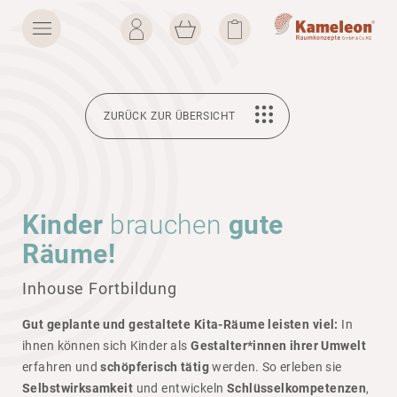
ZURÜCK ZUR ÜBERSICHT
Kinder
brau­chen
gute
Räume!
Inhouse Fortbildung
Gut geplante und gestaltete Kita-Räume leisten viel:
In
ihnen können sich Kinder als
Gestalter*innen ihrer Umwelt
erfahren und
schöpferisch tätig
werden. So erleben sie
Selbstwirksamkeit
und entwi­ckeln
Schlüsselkompetenzen
,