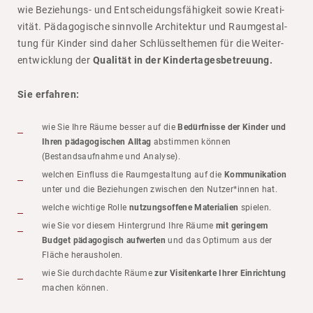
wie Bezie­hungs- und Entschei­dungs­fä­hig­keit sowie Krea­ti­
vität. Pädago­gi­sche sinn­volle Archi­tektur und Raum­ge­stal­
tung für Kinder sind daher Schlüs­selthemen für die Weiter­
ent­wick­lung der
Qualität in der Kindertagesbetreuung.
Sie erfahren:
wie Sie Ihre Räume besser auf die
Bedürfnisse der Kinder und
Ihren pädagogischen Alltag
abstimmen können
(Bestandsaufnahme und Analyse).
welchen Einfluss die Raumgestaltung auf die
Kommunikation
unter und die Beziehungen zwischen den Nutzer*innen hat.
welche wichtige Rolle
nutzungsoffene Materialien
spielen.
wie Sie vor diesem Hintergrund Ihre Räume
mit geringem
Budget pädagogisch aufwerten
und das Optimum aus der
Fläche herausholen.
wie Sie durchdachte Räume
zur Visitenkarte Ihrer Einrichtung
machen können.