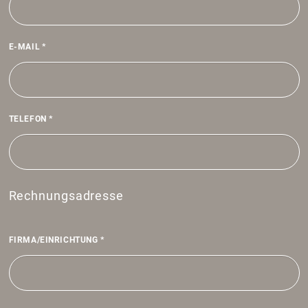
E-MAIL
*
TELEFON
*
Rechnungsadresse
FIRMA/​EINRICH­TUNG
*