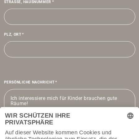
STRASSE, HAUS­NUMMER
*
PLZ, ORT
*
PERSÖN­LICHE NACH­RICHT
*