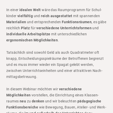
In einer
idealen Welt
wäre das Raum­pro­gramm für Schul­
kinder
vielfältig
und
reich ausgestattet
mit span­nenden
Materialien
und entspre­chenden
Funktionsräumen
, es gäbe
reich­lich
Platz
für
verschiedene Unterrichtsformen
und
individuelle Arbeitsplätze
mit unter­schied­li­chen
ergonomischen Möglichkeiten
.
Tatsäch­lich sind sowohl Geld als auch Quadrat­meter oft
knapp, Entschei­dungs­spiel­räume der Betrof­fenen begrenzt
und es muss immer wieder ein Spagat gelebt werden,
zwischen Unter­richts­ein­heiten und einer attrak­tiven Nach­
mit­tags­be­treuung.
In diesem Webinar möchten wir
verschiedene
Möglichkeiten
vorstellen, die Einrich­tung eines Klas­sen­
raumes
neu
zu
denken
und wir beleuchten
pädagogische
Funktionsbereiche
wie Bewe­gung, Bauen, Atelier- und Werk­