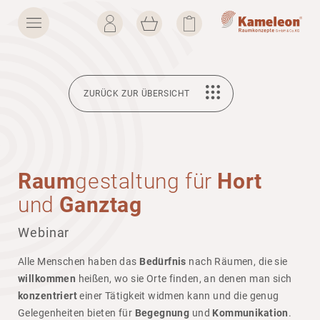
ZURÜCK ZUR ÜBERSICHT
Raum
gestal­tung für
Hort
und
Ganztag
Webinar
Alle Menschen haben das
Bedürfnis
nach Räumen, die sie
willkommen
heißen, wo sie Orte finden, an denen man sich
konzentriert
einer Tätig­keit widmen kann und die genug
Gele­gen­heiten bieten für
Begegnung
und
Kommunikation
.