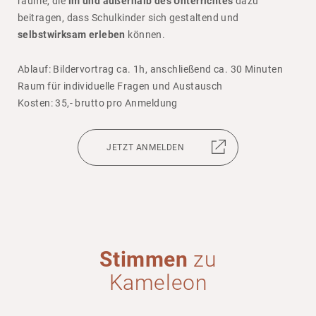
räume, die
im und außerhalb des Unterrichtes
dazu
beitragen, dass Schul­kinder sich gestal­tend und
selbstwirksam erleben
können.
Ablauf: Bilder­vor­trag ca. 1h, anschlie­ßend ca. 30 Minuten
Raum für indi­vi­du­elle Fragen und Austausch
Kosten: 35,- brutto pro Anmel­dung
JETZT ANMELDEN
Stimmen
zu
Kame­leon