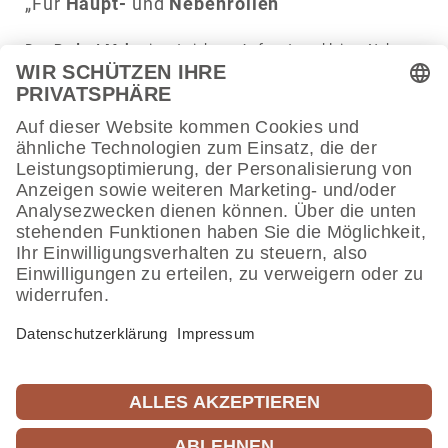
„Für
Haupt-
und
Nebenrollen
“
Das
Podest Mole
eignet sich zur Aufwer­tung kleiner Neben­
räume oder schafft eigene Zonen in einem großen Grup­pen­
raum.
Die recht­eckige Form erlaubt eine Neben­nut­zung als Schlaf­
po­dest mit Matten in verschie­denen gängigen Größen. Inte­
grierte Mate­ri­al­kisten können Bauklötze oder Verklei­dungsu­
ten­si­lien aufnehmen.
Die Kera­mik­spitze dient als Blick­fang und zeichnet dieses
schlichte
Podest
als einen Ort für etwas Beson­deres aus.
Passend für Matten bis max. 135 cm x 60 cm!
NÄCH
NÄCH