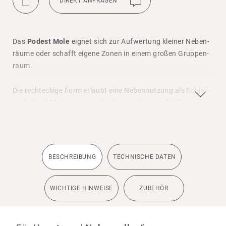
MERKLI
DIREKT ANFRAGEN
STE
Das
Podest Mole
eignet sich zur Aufwer­tung kleiner Neben­
räume oder schafft eigene Zonen in einem großen Grup­pen­
raum.
Die recht­eckige Form erlaubt eine Neben­nut­zung als Schlaf­
po­dest mit Matten in verschie­denen gängigen Größen. Inte­
grierte Mate­ri­al­kisten können Bauklötze oder Verklei­dungsu­
ten­si­lien aufnehmen.
Die Kera­mik­spitze dient als Blick­fang und zeichnet dieses
BESCHREI­BUNG
TECH­NI­SCHE DATEN
schlichte
Podest
als einen Ort für etwas Beson­deres aus.
Passend für Matten bis max. 135 cm x 60 cm!
WICH­TIGE HINWEISE
ZUBEHÖR