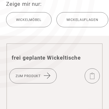
Zeige mir nur:
WICKEL­MÖBEL
WICKELAUF­LAGEN
frei geplante Wickel­ti­sche
ZUM PRODUKT