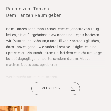
Räume zum Tanzen
Dem Tanzen Raum geben
Beim Tanzen kann man Frei­heit erleben jenseits von Tätig­
keiten, die auf Ergeb­nisse, Gewinnen und Regeln basieren.
Wir (Mutter und Sohn Anja und Till von Karstedt) glauben,
dass Tanzen genau wie andere krea­tive Tätig­keiten eine
Sprache ist - ein Ausdrucks­mittel bei dem es nicht um Ange­
bots­päd­agogik gehen sollte, sondern darum, Mut zu
machen, Neues auszu­pro­bieren.
Wer braucht Raum zum Tanzen?
Kinder, die bei den ersten Takten Musik in Bewe­gung
kommen oder doch eher dieje­nigen, die bisher noch nicht
MEHR LESEN
erlebt haben, sich mit ihren eigenen Bewe­gungen wohl zu
fühlen?