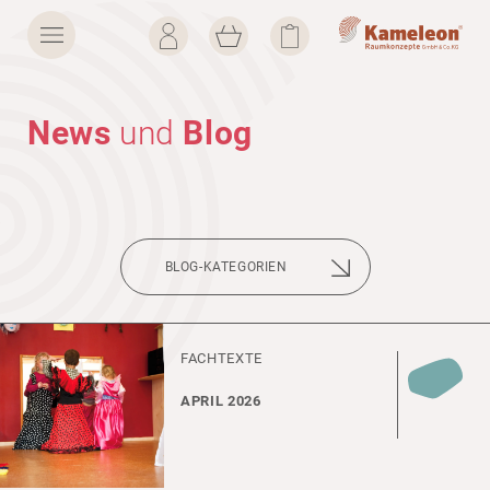
News
­und
Blog
BLOG-KATE­GO­RIEN
FACH­T­EXTE
APRIL 2026