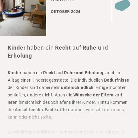
OKTOBER 2024
Die Autoren
erläutern
, wie Räume sowohl
Geborgenheit
als
auch
Autonomie
ermög­li­chen können. Auch aktu­elle
Themen wie
Nachhaltigkeit
und
klimaangepasstes Bauen
werden aufge­griffen.
Kinder
haben ein
Recht
auf
Ruhe
und
Die reich bebil­derte Publi­ka­tion richtet sich an
Kita-
Erholung
Leitungen, pädagogische Fachkräfte
und
Planungsverantwortliche
. Sie bietet eine hervor­ra­gende
Orientierung für Neu- und Umbauprojekte
sowie die
Kinder
haben ein
Recht
auf
Ruhe und Erholung
, auch im
Optimierung bestehender Räumlichkeiten
in Krippen.
Alltag einer Kinder­ta­ges­stätte. Die indi­vi­du­ellen
Bedürfnisse
der Kinder sind dabei sehr
unterschiedlich
: Einige möchten
Das Themen­heft ist ab sofort im Buch­handel erhält­lich oder
schlafen, andere nicht. Auch die
Wünsche der Eltern
vari­
kann über nach­ste­henden Link direkt bestellt werden
ieren hinsicht­lich des Schla­fens ihrer Kinder. Hinzu kommen
die
Ansichten der Fachkräfte
darüber, wer schlafen muss,
Herder Shop
kann oder nicht sollte.
Ein
wichtiger Schritt
zur Verbes­se­rung des Kita-Alltags ist