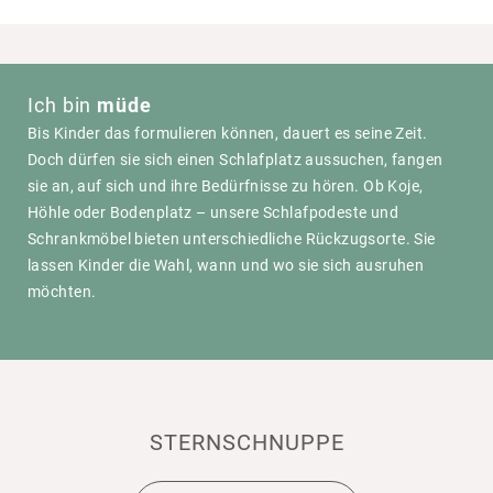
Ich bin
müde
Bis Kinder das formu­lieren können, dauert es seine Zeit.
Doch dürfen sie sich einen Schlaf­platz aussu­chen, fangen
sie an, auf sich und ihre Bedürf­nisse zu hören. Ob Koje,
Höhle oder Boden­platz – unsere Schlaf­po­deste und
Schrank­möbel bieten unter­schied­liche Rück­zugs­orte. Sie
lassen Kinder die Wahl, wann und wo sie sich ausruhen
möchten.
STERN­SCHNUPPE