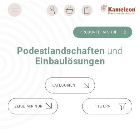
PRODUKTE IM SHOP
Podest­land­schaften
und
Einbau­lö­sungen
KATE­GO­RIEN
FILTERN