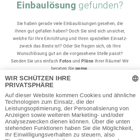
Einbau­lö­sung
­ gefunden?
Sie haben gerade viele Einbau­lö­sungen gesehen, die
Ihnen gut gefallen haben? Doch Sie sind sich unsi­cher,
welche für Ihre Einrich­tung und Ihren spezi­ellen Einsatz­
zweck das Beste ist? Oder Sie fragen sich, ob Ihre
Wunschlö­sung gut an die vorge­se­hene Stelle passt?
Senden Sie uns einfach
Fotos
und
Pläne
Ihrer Räume! Wir
beraten Sie
gerne
.
ZUM KONTAKT­FOR­MULAR
Was die Bera­tung durch unsere
Raumfachleute
für Sie
leisten kann, lesen Sie hier.
ZUR KAME­LEON-BERA­TUNG