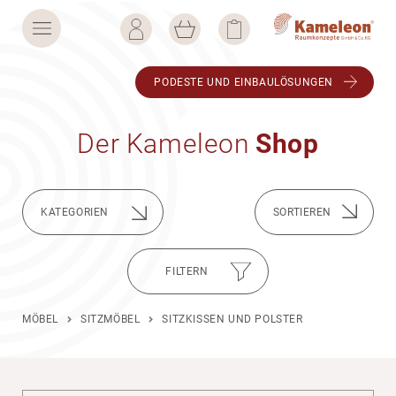
PODESTE UND EINBAU­LÖ­SUNGEN
Der Kame­leon
Shop
KATE­GO­RIEN
FILTERN
MÖBEL
SITZMÖBEL
SITZKISSEN UND POLSTER