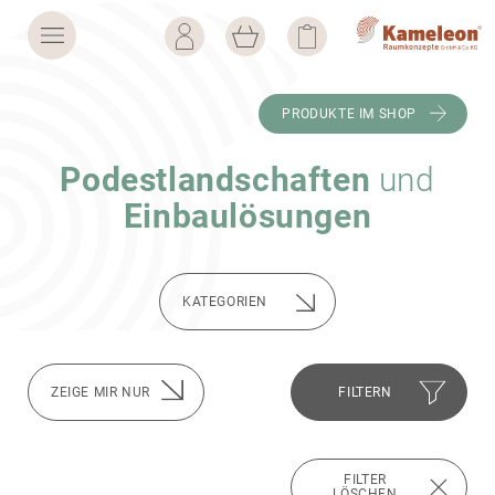
PRODUKTE IM SHOP
Podest­land­schaften
und
Einbau­lö­sungen
KATE­GO­RIEN
FILTERN
FILTER
LÖSCHEN