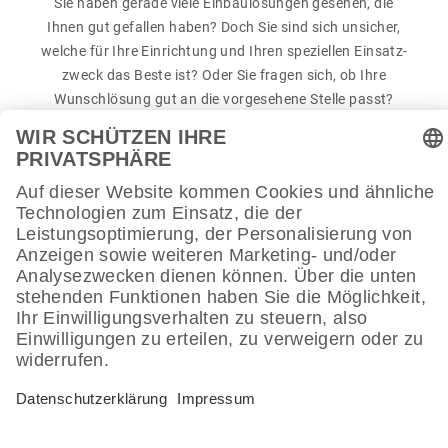
Sie haben gerade viele Einbau­lö­sungen gesehen, die
Ihnen gut gefallen haben? Doch Sie sind sich unsi­cher,
welche für Ihre Einrich­tung und Ihren spezi­ellen Einsatz­
zweck das Beste ist? Oder Sie fragen sich, ob Ihre
Wunschlö­sung gut an die vorge­se­hene Stelle passt?
Senden Sie uns einfach
Fotos
und
Pläne
Ihrer Räume! Wir
beraten Sie
gerne
.
ZUM KONTAKT­FOR­MULAR
Was die Bera­tung durch unsere
Raumfachleute
für Sie
leisten kann, lesen Sie hier.
ZUR KAME­LEON-BERA­TUNG
MASSAR
PLANU
­BEIT
NG