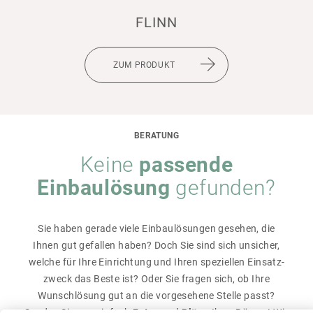
FLINN
ZUM PRODUKT
BERATUNG
Keine
passende
Einbau­lö­sung
­ gefunden?
Sie haben gerade viele Einbau­lö­sungen gesehen, die
Ihnen gut gefallen haben? Doch Sie sind sich unsi­cher,
welche für Ihre Einrich­tung und Ihren spezi­ellen Einsatz­
zweck das Beste ist? Oder Sie fragen sich, ob Ihre
Wunschlö­sung gut an die vorge­se­hene Stelle passt?
Senden Sie uns einfach
Fotos
und
Pläne
Ihrer Räume! Wir