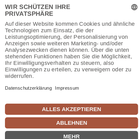
beraten Sie
gerne
.
ZUM KONTAKT­FOR­MULAR
Was die Bera­tung durch unsere
Raumfachleute
für Sie
leisten kann, lesen Sie hier.
ZUR KAME­LEON-BERA­TUNG
MASSAR
PLANU
­BEIT
NG
DATENSCHUTZ
IMPRESSUM
VERTRAG WIDERRUFEN