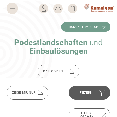
PRODUKTE IM SHOP
Podest­land­schaften
und
Einbau­lö­sungen
KATE­GO­RIEN
FILTERN
FILTER
LÖSCHEN